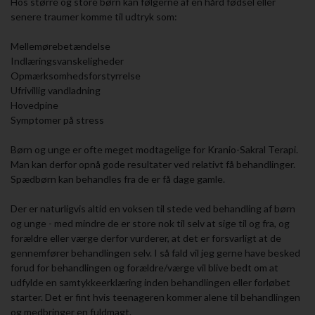
Hos større og store børn kan følgerne af en hård fødsel eller
senere traumer komme til udtryk som:
Mellemørebetændelse
Indlæringsvanskeligheder
Opmærksomhedsforstyrrelse
Ufrivillig vandladning
Hovedpine
Symptomer på stress
Børn og unge er ofte meget modtagelige for Kranio-Sakral Terapi.
Man kan derfor opnå gode resultater ved relativt få behandlinger.
Spædbørn kan behandles fra de er få dage gamle.
Der er naturligvis altid en voksen til stede ved behandling af børn
og unge - med mindre de er store nok til selv at sige til og fra, og
forældre eller værge derfor vurderer, at det er forsvarligt at de
gennemfører behandlingen selv. I så fald vil jeg gerne have besked
forud for behandlingen og forældre/værge vil blive bedt om at
udfylde en samtykkeerklæring inden behandlingen eller forløbet
starter. Det er fint hvis teenageren kommer alene til behandlingen
og medbringer en fuldmagt.